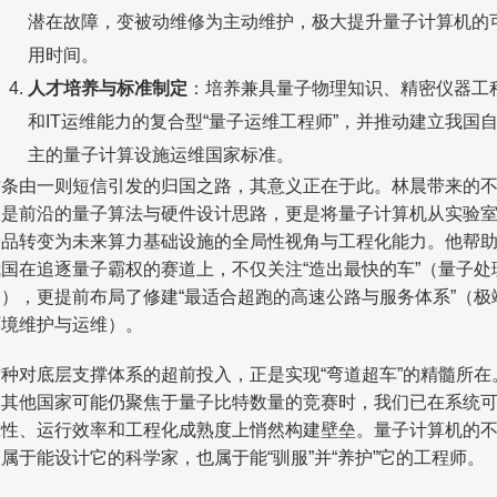
潜在故障，变被动维修为主动维护，极大提升量子计算机的
用时间。
人才培养与标准制定
：培养兼具量子物理知识、精密仪器工
和IT运维能力的复合型“量子运维工程师”，并推动建立我国
主的量子计算设施运维国家标准。
这条由一则短信引发的归国之路，其意义正在于此。林晨带来的
仅是前沿的量子算法与硬件设计思路，更是将量子计算机从实验
珍品转变为未来算力基础设施的全局性视角与工程化能力。他帮
我国在追逐量子霸权的赛道上，不仅关注“造出最快的车”（量子处
器），更提前布局了修建“最适合超跑的高速公路与服务体系”（极
环境维护与运维）。
这种对底层支撑体系的超前投入，正是实现“弯道超车”的精髓所在
当其他国家可能仍聚焦于量子比特数量的竞赛时，我们已在系统
靠性、运行效率和工程化成熟度上悄然构建壁垒。量子计算机的
属于能设计它的科学家，也属于能“驯服”并“养护”它的工程师。