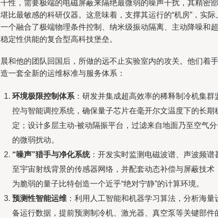
相干性，需要极端的电磁屏蔽来隔绝最微弱的噪声干扰，其精密
件堪比最敏感的科研仪器。这意味着，支撑其运行的“机房”，实际
是一个融合了极端物理条件控制、纳米级振动隔离、主动降噪和
高稳定性供能的复合型高科技堡垒。
林晨和他的团队回国后，所做的远不止实验室内的攻关。他们着
打造一套全新的运维标准与服务体系：
环境极限控制体系
：研发并集成超高效率的稀释制冷机集群
控与智能调控系统，确保量子芯片在毫开尔文温度下的长期
定；设计多层主动-被动隔振平台，过滤来自地面乃至空气分
的微弱扰动。
“噪声”猎手与净化系统
：开发实时监测电磁波谱、声波频谱
至宇宙射线背景的传感器网络，并配套动态补偿与屏蔽技术
为脆弱的量子比特创造一个近乎“绝对宁静”的计算环境。
预测性智能运维
：利用人工智能和机器学习算法，分析海量
备运行数据，提前预测制冷机、激光器、真空泵等关键部件