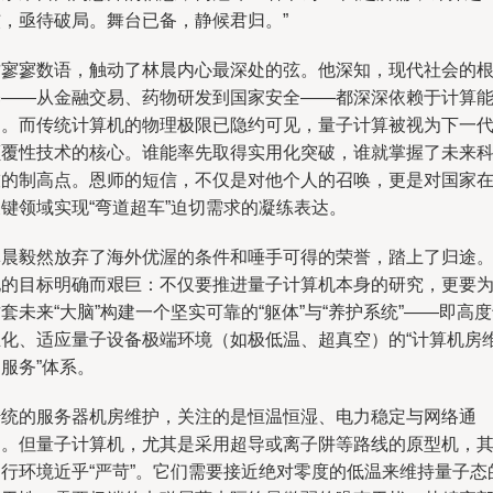
核，亟待破局。舞台已备，静候君归。”
这寥寥数语，触动了林晨内心最深处的弦。他深知，现代社会的
基——从金融交易、药物研发到国家安全——都深深依赖于计算
力。而传统计算机的物理极限已隐约可见，量子计算被视为下一
颠覆性技术的核心。谁能率先取得实用化突破，谁就掌握了未来
技的制高点。恩师的短信，不仅是对他个人的召唤，更是对国家
键领域实现“弯道超车”迫切需求的凝练表达。
林晨毅然放弃了海外优渥的条件和唾手可得的荣誉，踏上了归途
他的目标明确而艰巨：不仅要推进量子计算机本身的研究，更要
套未来“大脑”构建一个坚实可靠的“躯体”与“养护系统”——即高
业化、适应量子设备极端环境（如极低温、超真空）的“计算机房
服务”体系。
传统的服务器机房维护，关注的是恒温恒湿、电力稳定与网络通
畅。但量子计算机，尤其是采用超导或离子阱等路线的原型机，
运行环境近乎“严苛”。它们需要接近绝对零度的低温来维持量子态