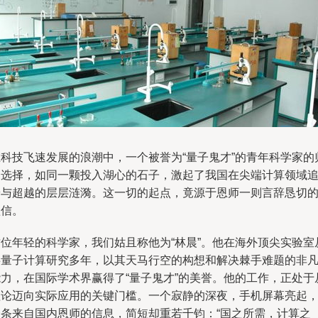
在科技飞速发展的浪潮中，一个被誉为“量子鬼才”的青年科学家的
国选择，如同一颗投入湖心的石子，激起了我国在尖端计算领域
赶与超越的层层涟漪。这一切的起点，竟源于恩师一则言辞恳切
短信。
这位年轻的科学家，我们姑且称他为“林晨”。他在海外顶尖实验室
事量子计算研究多年，以其天马行空的构想和解决棘手难题的非
能力，在国际学术界赢得了“量子鬼才”的美誉。他的工作，正处于
理论迈向实际应用的关键门槛。一个寂静的深夜，手机屏幕亮起
一条来自国内恩师的信息，简短却重若千钧：“国之所需，计算之