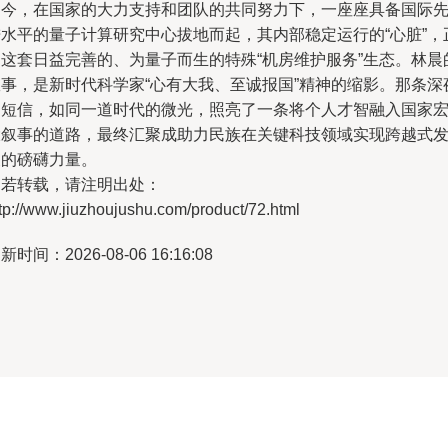
如今，在国家的大力支持和团队的共同努力下，一座座具备国际
进水平的量子计算研究中心拔地而起，其内部稳定运行的“心脏”，
是这套日益完善的、为量子而生的特殊“机房维护服务”生态。林晨
故事，是新时代科学家“心有大我、至诚报国”精神的缩影。那条深
的短信，如同一道时代的微光，照亮了一条将个人才智融入国家
大叙事的道路，最终汇聚成助力民族在关键科技领域实现跨越式
展的磅礴力量。
如若转载，请注明出处：
tp://www.jiuzhoujushu.com/product/72.html
新时间：2026-08-06 16:16:08