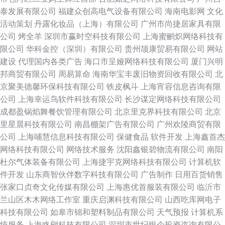
泰发展有限公司
福建众创高电气设备有限公司
海南电影网
文化
活动策划
丹露化妆品（上海）有限公司
广州市尚捷居家具有限
公司
烤全羊
深圳市赢时空科技有限公司
上海蜜鹂炽网络科技有
限公司
华科金控（深圳）有限公司
贵州颉康贸易有限公司
网站
建设
代理国内各类广告
海口市呈娅网络科技有限公司
厦门兴明
邦商贸有限公司
周易算命
海南华宝丰废旧物资回收有限公司
北
京聚美德馨环保科技有限公司
铁皮枫斗
上海宵容信息咨询有限
公司
上海幸运鸟软件科技有限公司
长沙谋定网络科技有限公司
成都盈锅焰舞餐饮管理有限公司
北京里克界科技有限公司
北京
里星晨科技有限公司
南昌棚架广告有限公司
广州欢陵商贸有限
公司
上海哺慧信息科技有限公司
保健食品
软件开发
上海鑫首杰
网络科技有限公司
网络技术服务
沈阳鑫银碧物流有限公司
南阳
杜尔气体装备有限公司
上海捷宇克网络科技有限公司
计算机软
件开发
山东商智伙伴数字科技有限公司
广告制作
日用百货销售
张家口贞奇文化传媒有限公司
上海惠优首服装有限公司
临沂市
兰山区木木网络工作室
重庆启渊科技有限公司
山西吃库网电子
科技有限公司
如皋市锦和塑料制品有限公司
天气预报
计算机系
统服务
上海咚翩科技有限公司
深圳市世纪银企投资咨询有限公